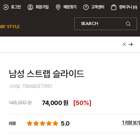
로그인
회원가입
매장찾기
고객센터
장바구니 (
0
)
SEARCH
BS’ STYLE
남성 스트랩 슬라이드
스타일 : TB0A2CET0151
74,000 원
[
50%
]
148,000 원
5.0
1 리뷰 보기
리뷰