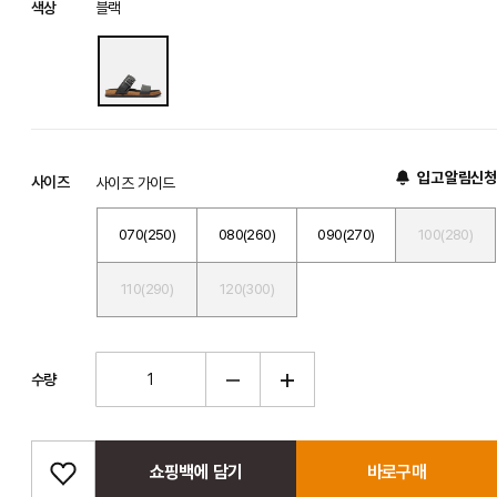
색상
블랙
입고 알림신청
사이즈
사이즈 가이드
070(250)
080(260)
090(270)
100(280)
110(290)
120(300)
수량
쇼핑백에 담기
바로구매