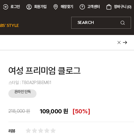
로그인
회원가입
매장찾기
고객센터
장바구니 (
0
)
SEARCH
BS’ STYLE
여성 프리미엄 클로그
스타일 : TB0A2PSBEM61
온라인 단독
109,000 원
[
50%
]
218,000 원
리뷰