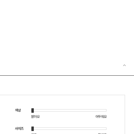
색상
밝아요
어두워요
사이즈