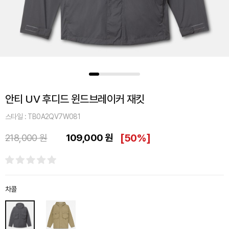
안티 UV 후디드 윈드브레이커 재킷
스타일 : TB0A2QV7W081
109,000 원
[
50%
]
218,000 원
차콜