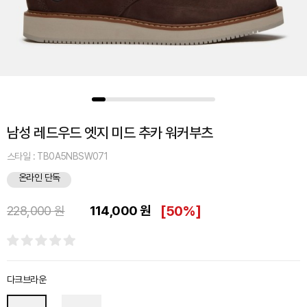
남성 레드우드 엣지 미드 추카 워커부츠
스타일 : TB0A5NBSW071
온라인 단독
114,000 원
[
50%
]
228,000 원
다크브라운