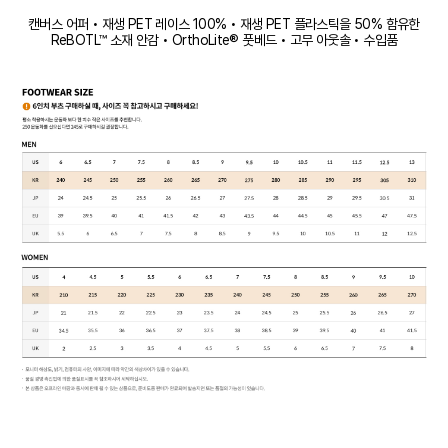
캔버스 어퍼 • 재생 PET 레이스 100% • 재생 PET 플라스틱을 50% 함유한
ReBOTL™ 소재 안감 • OrthoLite® 풋베드 • 고무 아웃솔 • 수입품