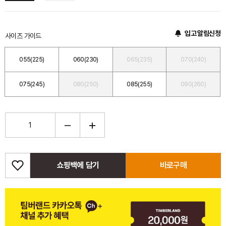
입고 알림신청
사이즈 가이드
055(225)
060(230)
065(235)
070(240)
075(245)
080(250)
085(255)
090(260)
쇼핑백에 담기
바로구매