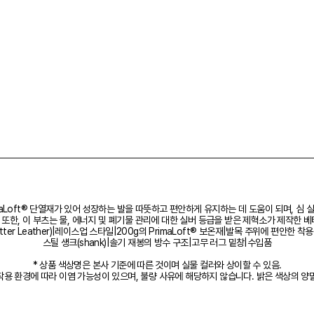
maLoft® 단열재가 있어 성장하는 발을 따뜻하고 편안하게 유지하는 데 도움이 되며, 심
한, 이 부츠는 물, 에너지 및 폐기물 관리에 대한 실버 등급을 받은 제혁소가 제작한 베터 레
ter Leather)|레이스업 스타일|200g의 PrimaLoft® 보온재|발목 주위에 편안한
스틸 섕크(shank)|솔기 재봉의 방수 구조|고무 러그 밑창|수입품
* 상품 색상명은 본사 기준에 따른 것이며 실물 컬러와 상이할 수 있음.
 착용 환경에 따라 이염 가능성이 있으며, 불량 사유에 해당하지 않습니다. 밝은 색상의 양