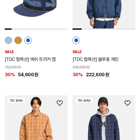
스
스
트
트
추
추
가
가
SALE
SALE
[TDC 컬렉션] 메쉬 트러커 캡
[TDC 컬렉션] 블루종 재킷
78,000 원
318,000 원
30%
54,600 원
30%
222,600 원
TDC 컬렉션
TDC 컬렉션
위
위
시
시
리
리
스
스
트
트