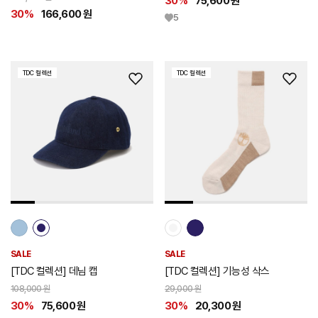
30%
75,600 원
30%
166,600 원
5
TDC 컬렉션
TDC 컬렉션
위
위
시
시
리
리
스
스
트
트
추
추
가
가
SALE
SALE
[TDC 컬렉션] 데님 캡
[TDC 컬렉션] 기능성 삭스
108,000 원
29,000 원
30%
75,600 원
30%
20,300 원