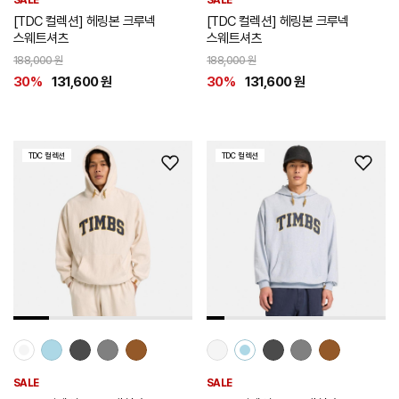
SALE
SALE
[TDC 컬렉션] 헤링본 크루넥
[TDC 컬렉션] 헤링본 크루넥
스웨트셔츠
스웨트셔츠
188,000 원
188,000 원
30%
131,600 원
30%
131,600 원
TDC 컬렉션
TDC 컬렉션
위
위
시
시
리
리
스
스
트
트
추
추
가
가
SALE
SALE