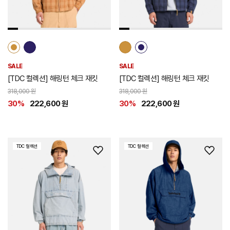
추
추
가
가
SALE
SALE
[TDC 컬렉션] 해링턴 체크 재킷
[TDC 컬렉션] 해링턴 체크 재킷
318,000 원
318,000 원
30%
222,600 원
30%
222,600 원
TDC 컬렉션
TDC 컬렉션
위
위
시
시
리
리
스
스
트
트
추
추
가
가