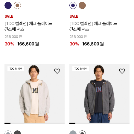
SALE
SALE
[TDC 컬렉션] 체크 플레이드
[TDC 컬렉션] 체크 플레이드
긴소매 셔츠
긴소매 셔츠
238,000 원
238,000 원
30%
166,600 원
30%
166,600 원
TDC 컬렉션
TDC 컬렉션
위
위
시
시
리
리
스
스
트
트
추
추
가
가