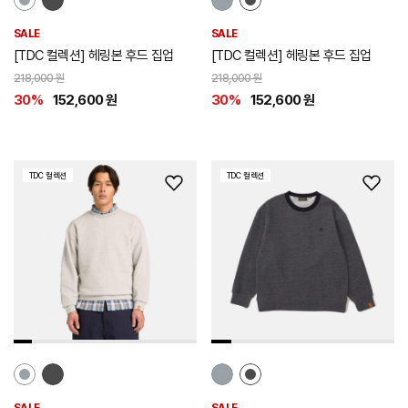
SALE
SALE
[TDC 컬렉션] 헤링본 후드 집업
[TDC 컬렉션] 헤링본 후드 집업
218,000 원
218,000 원
30%
152,600 원
30%
152,600 원
TDC 컬렉션
TDC 컬렉션
위
위
시
시
리
리
스
스
트
트
추
추
가
가