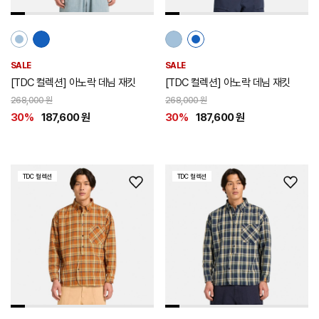
SALE
SALE
[TDC 컬렉션] 아노락 데님 재킷
[TDC 컬렉션] 아노락 데님 재킷
268,000 원
268,000 원
30%
187,600 원
30%
187,600 원
TDC 컬렉션
TDC 컬렉션
위
위
시
시
리
리
스
스
트
트
추
추
가
가