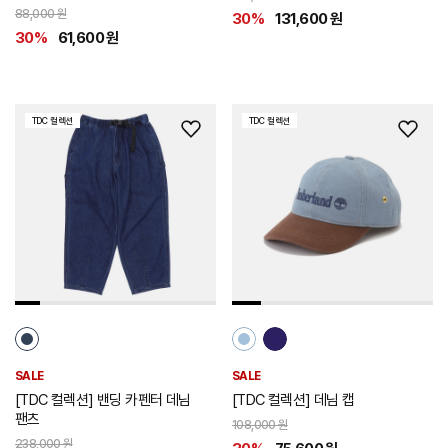
88,000 원
30%
131,600 원
30%
61,600 원
TDC 컬렉션
TDC 컬렉션
위
위
시
시
리
리
스
스
트
트
추
추
가
가
SALE
SALE
[TDC 컬렉션] 밴딩 카펜터 데님
[TDC 컬렉션] 데님 캡
팬츠
108,000 원
238,000 원