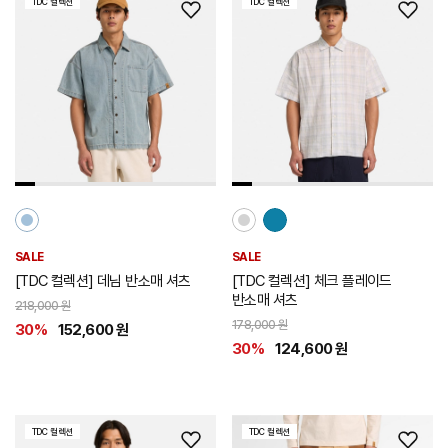
TDC 컬렉션
TDC 컬렉션
위
위
시
시
리
리
스
스
트
트
추
추
가
가
SALE
SALE
[TDC 컬렉션] 데님 반소매 셔츠
[TDC 컬렉션] 체크 플레이드
반소매 셔츠
218,000 원
178,000 원
30%
152,600 원
30%
124,600 원
TDC 컬렉션
TDC 컬렉션