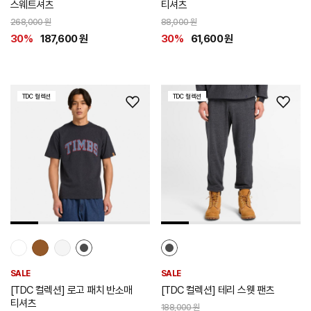
스웨트셔츠
티셔츠
268,000 원
88,000 원
30%
187,600 원
30%
61,600 원
TDC 컬렉션
TDC 컬렉션
위
위
시
시
리
리
스
스
트
트
추
추
가
가
SALE
SALE
[TDC 컬렉션] 로고 패치 반소매
[TDC 컬렉션] 테리 스웻 팬츠
티셔츠
188,000 원