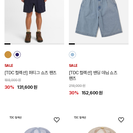
시
시
리
리
스
스
트
트
추
추
가
가
SALE
SALE
[TDC 컬렉션] 퍼티그 쇼츠 팬츠
[TDC 컬렉션] 밴딩 데님 쇼츠
팬츠
188,000 원
218,000 원
30%
131,600 원
30%
152,600 원
TDC 컬렉션
TDC 컬렉션
위
위
시
시