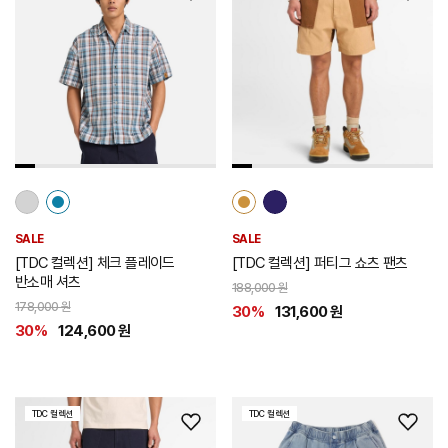
위
위
시
시
리
리
스
스
트
트
추
추
가
가
SALE
SALE
[TDC 컬렉션] 체크 플레이드
[TDC 컬렉션] 퍼티그 쇼츠 팬츠
반소매 셔츠
188,000 원
178,000 원
30%
131,600 원
30%
124,600 원
TDC 컬렉션
TDC 컬렉션
위
위