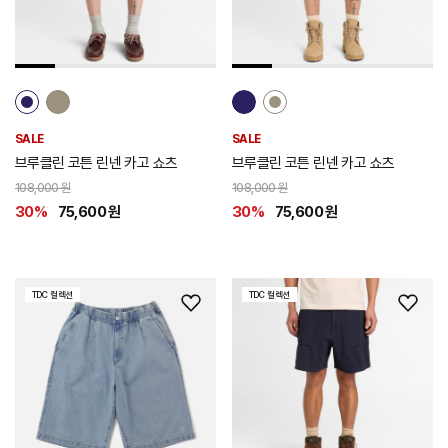
추
추
가
가
SALE
SALE
브루클린 코튼 린넨 카고 쇼츠
브루클린 코튼 린넨 카고 쇼츠
108,000 원
108,000 원
30%
75,600 원
30%
75,600 원
TDC 컬렉션
TDC 컬렉션
위
위
시
시
리
리
스
스
트
트
추
추