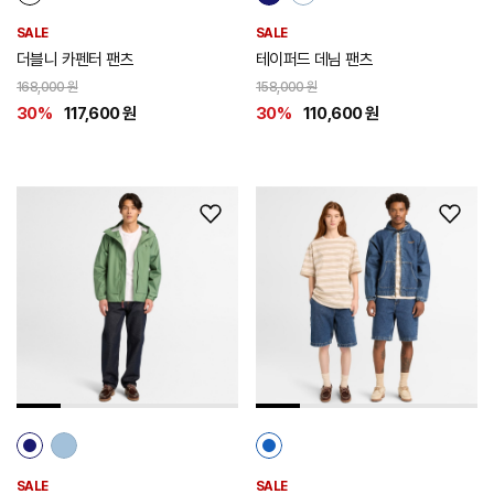
SALE
SALE
더블니 카펜터 팬츠
테이퍼드 데님 팬츠
168,000 원
158,000 원
30%
117,600 원
30%
110,600 원
위
위
시
시
리
리
스
스
트
트
추
추
가
가
SALE
SALE