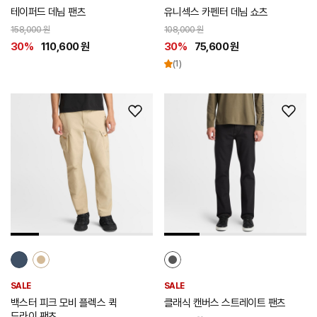
테이퍼드 데님 팬츠
유니섹스 카펜터 데님 쇼츠
158,000 원
108,000 원
30%
110,600 원
30%
75,600 원
(1)
위
위
시
시
리
리
스
스
트
트
추
추
가
가
SALE
SALE
백스터 피크 모비 플렉스 퀵
클래식 캔버스 스트레이트 팬츠
드라이 팬츠