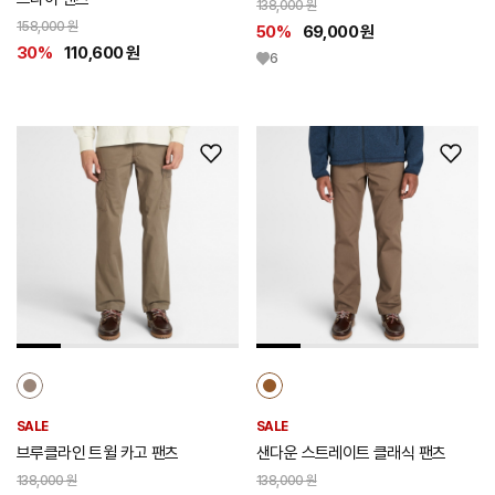
138,000 원
158,000 원
50%
69,000 원
30%
110,600 원
6
위
위
시
시
리
리
스
스
트
트
추
추
가
가
SALE
SALE
브루클라인 트윌 카고 팬츠
샌다운 스트레이트 클래식 팬츠
138,000 원
138,000 원