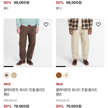
50%
69,000 원
50%
69,000 원
6
12
위
위
시
시
리
리
스
스
트
트
추
추
가
가
SALE
SALE
클레어몬트 워시드 트윌 플리츠
클레어몬트 워시드 트윌 플리츠
팬츠
팬츠
158,000 원
158,000 원
50%
79,000 원
50%
79,000 원