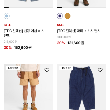
가
가
SALE
SALE
[TDC 컬렉션] 밴딩 데님 쇼츠
[TDC 컬렉션] 퍼티그 쇼츠 팬츠
팬츠
188,000 원
218,000 원
30%
131,600 원
30%
152,600 원
TDC 컬렉션
TDC 컬렉션
위
위
시
시
리
리
스
스
트
트
추
추
가
가