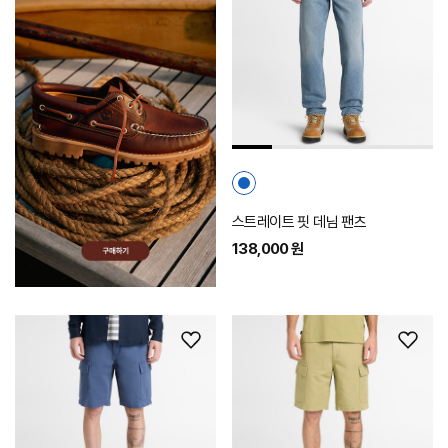
시
리
스
트
추
가
스트레이트 핏 데님 팬츠
138,000 원
위
위
시
시
리
리
스
스
트
트