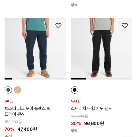
10
위
위
시
시
리
리
스
스
트
트
추
추
가
가
SALE
SALE
백스터 피크 모비 플렉스 퀵
스트레치 트윌 치노 팬츠
드라이 팬츠
138,000 원
158,000 원
30%
96,600 원
70%
47,400 원
8
(1)