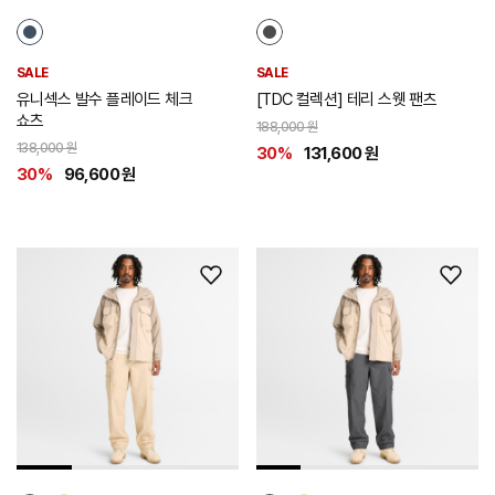
SALE
SALE
유니섹스 발수 플레이드 체크
[TDC 컬렉션] 테리 스웻 팬츠
쇼츠
188,000 원
138,000 원
30%
131,600 원
30%
96,600 원
위
위
시
시
리
리
스
스
트
트
추
추
가
가