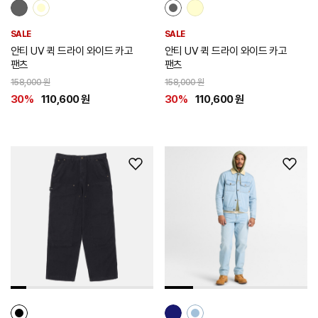
SALE
SALE
안티 UV 퀵 드라이 와이드 카고
안티 UV 퀵 드라이 와이드 카고
팬츠
팬츠
158,000 원
158,000 원
30%
110,600 원
30%
110,600 원
위
위
시
시
리
리
스
스
트
트
추
추
가
가