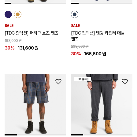
SALE
SALE
[TDC 컬렉션] 퍼티그 쇼츠 팬츠
[TDC 컬렉션] 밴딩 카펜터 데님
팬츠
188,000 원
238,000 원
30%
131,600 원
30%
166,600 원
TDC 컬렉션
위
위
시
시
리
리
스
스
트
트
추
추
가
가