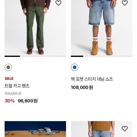
위
위
시
시
리
리
스
스
트
트
추
추
가
가
SALE
백 포켓 스티치 데님 쇼츠
트윌 카고 팬츠
108,000 원
138,000 원
30%
96,600 원
위