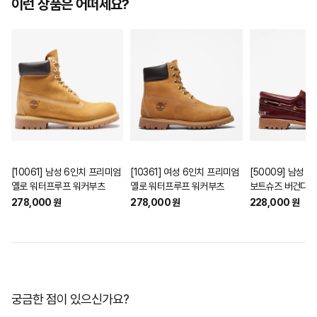
이런 상품은 어떠세요?
[10061] 남성 6인치 프리미엄
[10361] 여성 6인치 프리미엄
[50009] 남성 
옐로 워터프루프 워커부츠
옐로 워터프루프 워커부츠
보트슈즈 버건디
278,000 원
278,000 원
228,000 원
궁금한 점이 있으신가요?