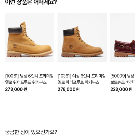
이런 상품은 어떠세요?
[10061] 남성 6인치 프리미엄
[10361] 여성 6인치 프리미엄
[50009] 남성 
옐로 워터프루프 워커부츠
옐로 워터프루프 워커부츠
보트슈즈 버건디
278,000 원
278,000 원
228,000 원
궁금한 점이 있으신가요?