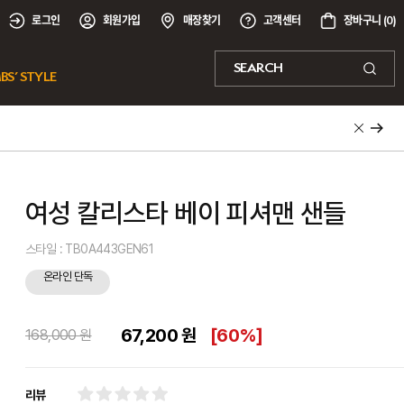
로그인
회원가입
매장찾기
고객센터
장바구니 (
0
)
SEARCH
BS’ STYLE
여성 칼리스타 베이 피셔맨 샌들
스타일 : TB0A443GEN61
온라인 단독
67,200 원
[
60%
]
168,000 원
리뷰