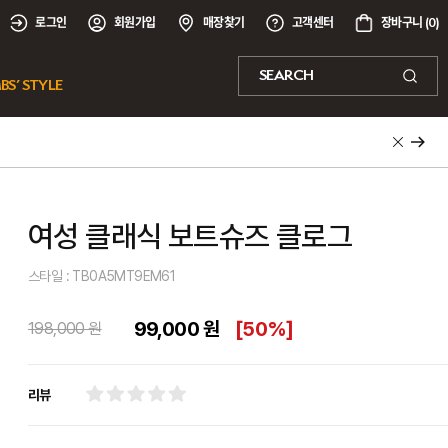
로그인
회원가입
매장찾기
고객센터
장바구니 (
0
)
SEARCH
BS’ STYLE
여성 클래식 보트슈즈 클로그
스타일 : TB0A5MT9EM61
99,000 원
[
50%
]
198,000 원
리뷰