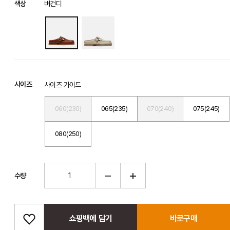
색상
버건디
사이즈
사이즈 가이드
060(230)
065(235)
070(240)
075(245)
080(250)
수량
쇼핑백에 담기
바로구매