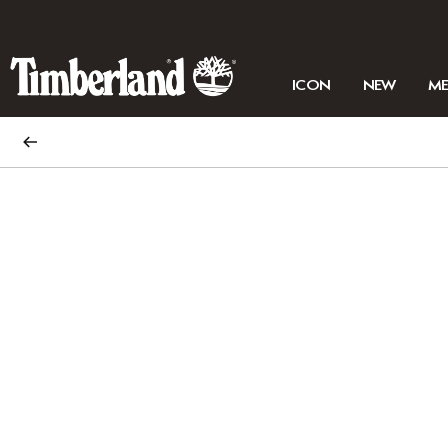
ICON
NEW
M