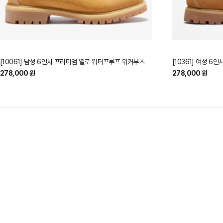
[10061] 남성 6인치 프리미엄 옐로 워터프루프 워커부츠
[10361] 여성 
278,000 원
278,000 원