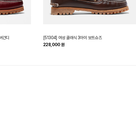
 버건디
[51304] 여성 클래식 3아이 보트슈즈
228,000 원