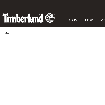
ICON
NEW
M