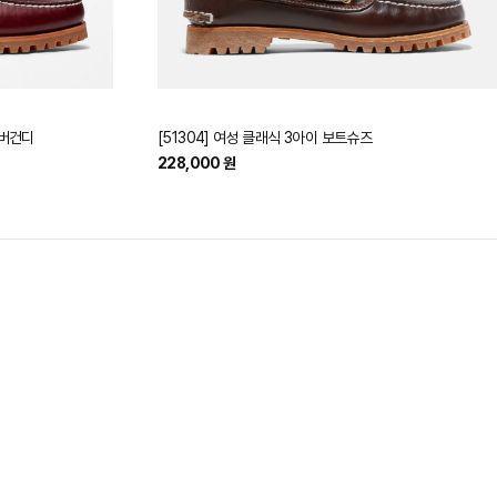
 버건디
[51304] 여성 클래식 3아이 보트슈즈
228,000 원