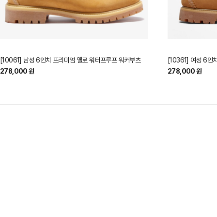
[10061] 남성 6인치 프리미엄 옐로 워터프루프 워커부츠
[10361] 여성 
278,000 원
278,000 원