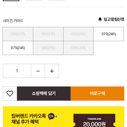
입고 알림신청
사이즈 가이드
055(225)
060(230)
065(235)
070(240)
075(245)
080(250)
085(255)
쇼핑백에 담기
바로구매