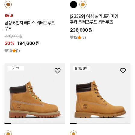
SALE
[23399] 여성 넬리 프리미엄
추카 워터프루프 워커부츠
남성 6인치 레이스 워터프루프
부츠
238,000 원
278,000 원
12
(3)
30%
194,600 원
15
(1)
KIDS
온라인 단독
위
위
시
시
리
리
스
스
트
트
추
추
가
가