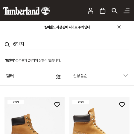
팀버랜드 사칭 판매 사이트 주의 안내
'6인치'
검색결과
24
개의 상품이 있습니다.
필터
ICON
ICON
위
위
시
시
리
리
스
스