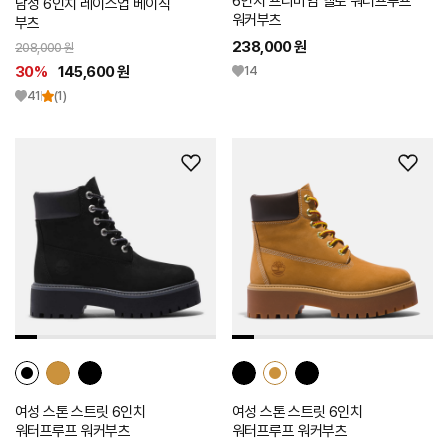
6인치 프리미엄 옐로 워터프루프
남성 6인치 레이스업 베이직
워커부츠
부츠
238,000 원
208,000 원
30%
145,600 원
14
41
(1)
위
위
시
시
리
리
스
스
트
트
추
추
가
가
여성 스톤 스트릿 6인치
여성 스톤 스트릿 6인치
워터프루프 워커부츠
워터프루프 워커부츠