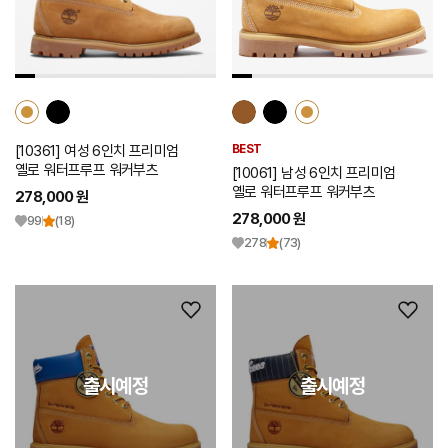
트
트
추
추
가
가
[10361] 여성 6인치 프리미엄
BEST
옐로 워터프루프 워커부츠
[10061] 남성 6인치 프리미엄
옐로 워터프루프 워커부츠
278,000 원
278,000 원
99
(18)
278
(73)
위
위
시
시
리
리
출시예정
출시예정
출시예정
스
스
트
트
추
추