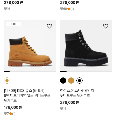
278,000 원
278,000 원
16
69
(1)
KIDS
위
위
시
시
리
리
스
스
트
트
추
추
가
가
[12709] KIDS 유스 (5-9세)
여성 스톤 스트릿 6인치
6인치 프리미엄 옐로 워터프루프
워터프루프 워커부츠
워커부츠
278,000 원
178,000 원
15
7
(1)