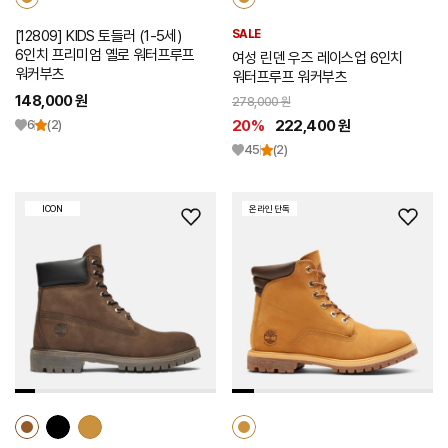
[12809] KIDS 토들러 (1-5세)
SALE
6인치 프리미엄 옐로 워터프루프
여성 린덴 우즈 레이스업 6인치
워커부츠
워터프루프 워커부츠
148,000 원
278,000 원
6
(2)
20%
222,400 원
45
(2)
ICON
온라인 단독
위
위
시
시
리
리
스
스
트
트
추
추
가
가