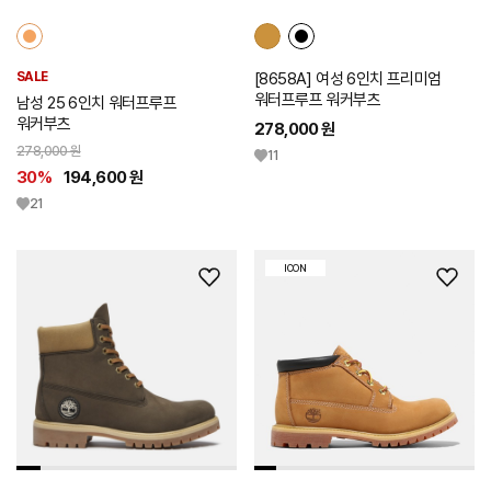
SALE
[8658A] 여성 6인치 프리미엄
워터프루프 워커부츠
남성 25 6인치 워터프루프
워커부츠
278,000 원
278,000 원
11
30%
194,600 원
21
ICON
위
위
시
시
리
리
스
스
트
트
추
추
가
가