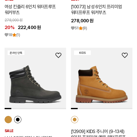
여성 킨즐리 6인치 워터프루프
[10073] 남성 6인치 프리미엄
워커부츠
워터프루프 워커부츠
278,000 원
278,000 원
20%
222,400 원
51
(8)
18
(1)
온라인 단독
KIDS
위
위
시
시
리
리
스
스
트
트
추
추
가
가
SALE
[12909] KIDS 주니어 (9-13세)