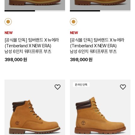
가
가
NEW
NEW
[공식몰 단독] 팀버랜드 X 뉴에라
[공식몰 단독] 팀버랜드 X 뉴에라
(Timberland X NEW ERA)
(Timberland X NEW ERA)
남성 6인치 워터프루프 부츠
남성 6인치 워터프루프 부츠
398,000 원
398,000 원
온라인 단독
위
위
시
시
리
리
스
스
트
트
추
추
가
가