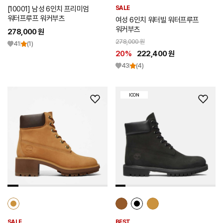
[10001] 남성 6인치 프리미엄
SALE
워터프루프 워커부츠
여성 6인치 워터빌 워터프루프
워커부츠
278,000 원
278,000 원
41
(1)
20%
222,400 원
43
(4)
ICON
위
위
시
시
리
리
스
스
트
트
추
추
가
가
SALE
BEST