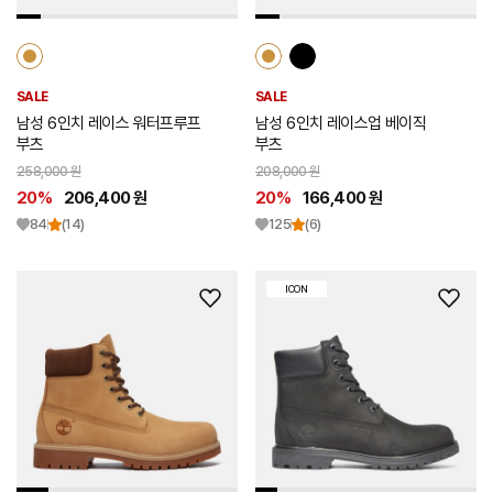
SALE
SALE
남성 6인치 레이스 워터프루프
남성 6인치 레이스업 베이직
부츠
부츠
258,000 원
208,000 원
20%
206,400 원
20%
166,400 원
84
(14)
125
(6)
ICON
위
위
시
시
리
리
스
스
트
트
추
추
가
가