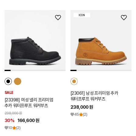
ICON
위
위
시
시
리
리
스
스
트
트
추
추
가
가
SALE
[23061] 남성 프리미엄 추카
워터프루프 워커부츠
[23398] 여성 넬리 프리미엄
추카 워터프루프 워커부츠
238,000 원
238,000 원
45
(2)
30%
166,600 원
10
(2)