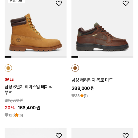
온라인 단독
위
위
시
시
리
리
스
스
트
트
추
추
가
가
SALE
남성 헤리티지 목토 미드
남성 6인치 레이스업 베이직
288,000 원
부츠
38
(1)
208,000 원
20%
166,400 원
125
(6)