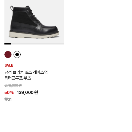
시
리
스
트
추
가
SALE
남성 브리톤 밀스 레이스업
워터프루프 부츠
278,000 원
50%
139,000 원
21