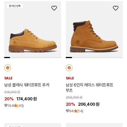
온라인 단독
위
위
시
시
리
리
스
스
트
트
추
추
가
가
SALE
SALE
남성 클래식 워터프루프 추카
남성 6인치 레이스 워터프루프
부츠
218,000 원
258,000 원
20%
174,400 원
20%
206,400 원
194
(43)
84
(14)