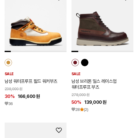
위
위
시
시
리
리
스
스
트
트
추
추
가
가
SALE
SALE
남성 워터프루프 필드 워커부츠
남성 브리톤 밀스 레이스업
워터프루프 부츠
238,000 원
278,000 원
30%
166,600 원
50%
139,000 원
36
28
(2)
위