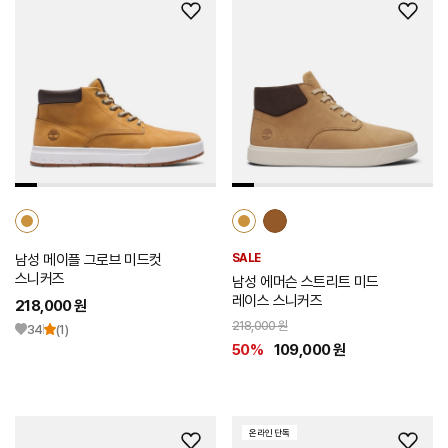
위
위
시
시
리
리
스
스
트
트
추
추
가
가
남성 메이플 그로브 미드컷
SALE
스니커즈
남성 에머슨 스트리트 미드
레이스 스니커즈
218,000 원
218,000 원
34
(1)
50%
109,000 원
온라인 단독