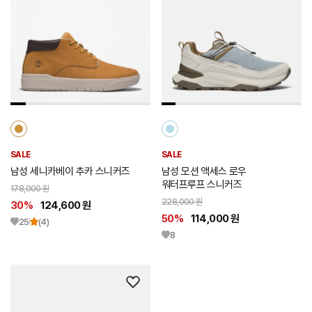
시
시
리
리
스
스
트
트
추
추
가
가
SALE
SALE
남성 세니카베이 추카 스니커즈
남성 모션 액세스 로우
워터프루프 스니커즈
178,000 원
228,000 원
30%
124,600 원
50%
114,000 원
25
(4)
8
위
시