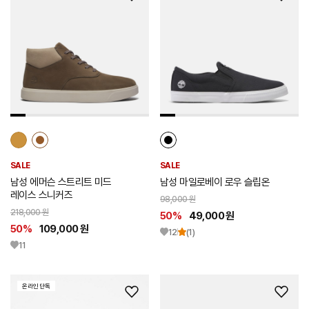
위
위
시
시
리
리
스
스
트
트
추
추
가
가
SALE
SALE
남성 에머슨 스트리트 미드
남성 마일로베이 로우 슬립온
레이스 스니커즈
98,000 원
218,000 원
50%
49,000 원
50%
109,000 원
12
(1)
11
온라인 단독
위
위