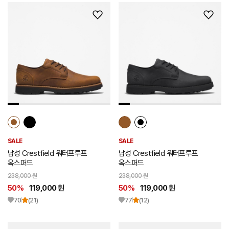
위
위
시
시
리
리
스
스
트
트
추
추
가
가
SALE
SALE
남성 Crestfield 워터프루프
남성 Crestfield 워터프루프
옥스퍼드
옥스퍼드
238,000 원
238,000 원
50%
119,000 원
50%
119,000 원
70
(21)
77
(12)