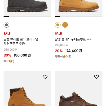
트
트
추
추
가
가
SALE
SALE
남성 브리톤 로드 프리미엄
남성 클래식 워터프루프 추카
워터프루프 추카
218,000 원
258,000 원
20%
174,400 원
30%
180,600 원
194
(43)
8
(1)
위
위
시
시
리
리
스
스
트
트