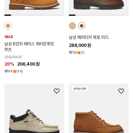
추
추
가
가
SALE
남성 헤리티지 목토 미드
남성 6인치 레이스 워터프루프
288,000 원
부츠
38
(1)
258,000 원
20%
206,400 원
84
(14)
온라인 단독
위
위
시
시
리
리
스
스
트
트
추
추