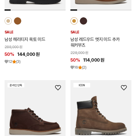
가
가
SALE
SALE
남성 헤리티지 목토 미드
남성 레드우드 엣지 미드 추카
워커부츠
288,000 원
228,000 원
50%
144,000 원
50%
114,000 원
12
(3)
16
(2)
온라인 단독
ICON
위
위
시
시
리
리
스
스
트
트
추
추
가
가