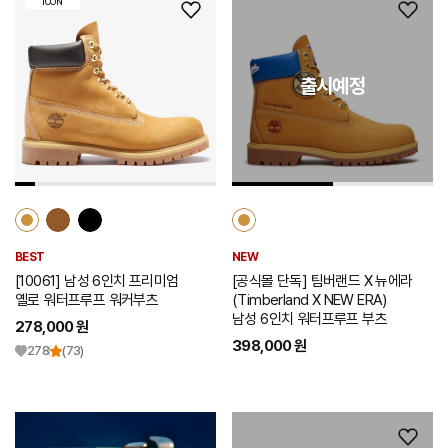
ICON
위
위
시
시
리
리
출시예정
스
스
트
트
추
추
가
가
BEST
NEW
[10061] 남성 6인치 프리미엄
[공식몰 단독] 팀버랜드 X 뉴에라
옐로 워터프루프 워커부츠
(Timberland X NEW ERA)
남성 6인치 워터프루프 부츠
278,000 원
398,000 원
278
(73)
위