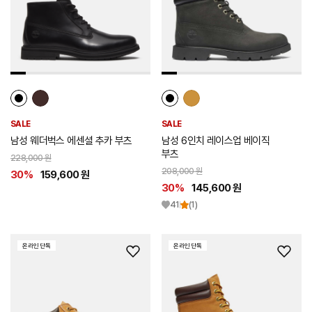
스
스
트
트
추
추
가
가
SALE
SALE
남성 웨더벅스 에센셜 추카 부츠
남성 6인치 레이스업 베이직
부츠
228,000 원
208,000 원
30%
159,600 원
30%
145,600 원
41
(1)
온라인 단독
온라인 단독
위
위
시
시
리
리
스
스