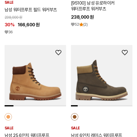
SALE
[95100] 남성 유로하이커
워터프루프 워커부츠
남성 워터프루프 필드 워커부츠
238,000 원
238,000 원
30%
166,600 원
52
(2)
36
위
위
시
시
리
리
스
스
트
트
추
추
가
가
SALE
SALE
남성 25 6인치 워터프루프
남성 6인치 레이스 워터프루프