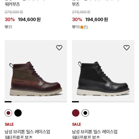
워커부츠
부츠
278,000 원
278,000 원
30%
194,600 원
30%
194,600 원
21
15
(1)
위
위
시
시
리
리
스
스
트
트
추
추
가
가
SALE
SALE
남성 브리톤 밀스 레이스업
남성 브리톤 밀스 레이스업
워터프루프 부츠
워터프루프 부츠