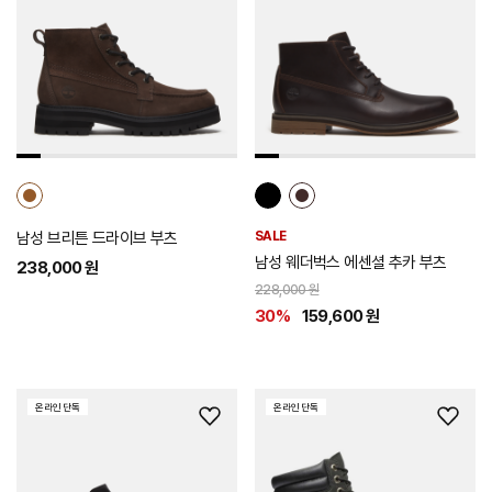
시
시
리
리
스
스
트
트
추
추
가
가
남성 브리튼 드라이브 부츠
SALE
남성 웨더벅스 에센셜 추카 부츠
238,000 원
228,000 원
30%
159,600 원
온라인 단독
온라인 단독
위
위
시
시
리
리