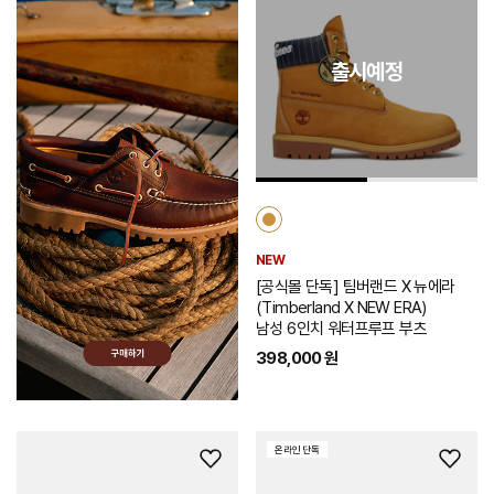
시
리
출시예정
스
트
추
가
NEW
[공식몰 단독] 팀버랜드 X 뉴에라
(Timberland X NEW ERA)
남성 6인치 워터프루프 부츠
398,000 원
온라인 단독
위
위