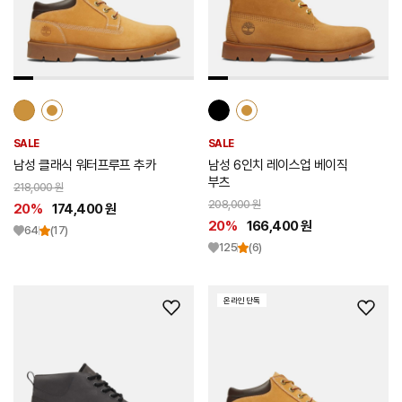
트
트
추
추
가
가
SALE
SALE
남성 클래식 워터프루프 추카
남성 6인치 레이스업 베이직
부츠
218,000 원
208,000 원
20%
174,400 원
20%
166,400 원
64
(17)
125
(6)
온라인 단독
위
위
시
시
리
리
스
스