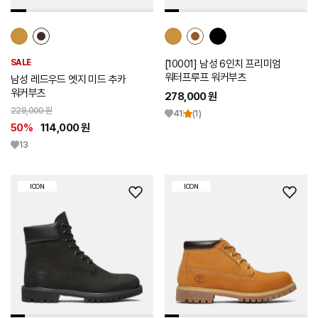
SALE
[10001] 남성 6인치 프리미엄
워터프루프 워커부츠
남성 레드우드 엣지 미드 추카
워커부츠
278,000 원
228,000 원
41
(1)
50%
114,000 원
13
ICON
ICON
위
위
시
시
리
리
스
스
트
트
추
추
가
가