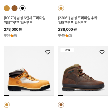
[10073] 남성 6인치 프리미엄
[23061] 남성 프리미엄 추카
워터프루프 워커부츠
워터프루프 워커부츠
278,000 원
238,000 원
51
(8)
45
(2)
ICON
위
위
시
시
리
리
스
스
트
트
추
추
가
가