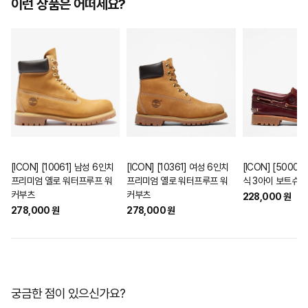
이런 상품은 어떠세요?
[ICON] [10061] 남성 6인치
[ICON] [10361] 여성 6인치
[ICON] [5000
프리미엄 옐로 워터프루프 워
프리미엄 옐로 워터프루프 워
식 3아이 보트슈즈
커부츠
커부츠
228,000 원
278,000 원
278,000 원
궁금한 점이 있으신가요?