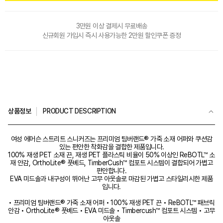
3만원 이상 결제시 무료배송
신규회원 가입시 즉시 사용가능한 2만원 할인쿠폰 증정
상품정보
PRODUCT DESCRIPTION
여성 에머슨 스트리트 스니커즈는 프리미엄 팀버랜드® 가죽 소재 어퍼와 쿠션감
있는 편안한 착화감을 결합한 제품입니다.
100% 재생 PET 소재 끈, 재생 PET 플라스틱 비율이 50% 이상인 ReBOTL™ 소
재 안감, OrthoLite® 풋베드, TimberCush™ 컴포트 시스템이 결합되어 가볍고
편안합니다.
EVA 미드솔과 내구성이 뛰어난 고무 아웃솔로 마감된 가볍고 스타일리시한 제품
입니다.
• 프리미엄 팀버랜드® 가죽 소재 어퍼 • 100% 재생 PET 끈 • ReBOTL™ 패브릭
안감 • OrthoLite® 풋베드 • EVA 미드솔 • Timbercush™ 컴포트 시스템 • 고무
아웃솔