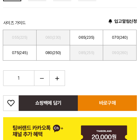
입고 알림신청
사이즈 가이드
055(225)
060(230)
065(235)
070(240)
075(245)
080(250)
085(255)
090(260)
쇼핑백에 담기
바로구매