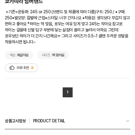
쿄카따라 팀버랜드
 <기존>운동화: 245 or 250 (브랜드 및 제품에 따라 다름)구두: 250 / ▪︎구매: 
250▪발모양: 칼발에 근접▪︎스타일: 너무 간지나요 ▪︎착용감: 생각보다 무겁지 않고 
편하고 좋아요 *하이는 딱 맞음, 로우는 여유 있게 맞고 245는 작아요 참고로 
하이는 걸을때 신발 입구 부분에 닿는 살점이 쓸리고 눌려서 아파요 그런데 
로우보단 하이가 더 간지 나긴해요ㅠ 그리고 사이즈가 0.5~1 클땐 두꺼운 양말을 
착용하시면 됩니다~   
색상 :
똑같아요
사이즈 :
딱 맞아요
리뷰 추천
0
1
상품고시정보
PRODUCT DETAIL