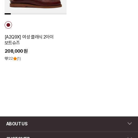
추
가
[A2Q9X] 여성 클래식 2아이
보트슈즈
208,000 원
22
(1)
ABOUT US