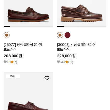
스
스
트
트
추
추
가
가
[25077] 남성 클래식 2아이
[30003] 남성 클래식 3아이
보트슈즈
보트슈즈
208,000 원
228,000 원
82
(7)
134
(18)
ICON
위
시
리
스
트