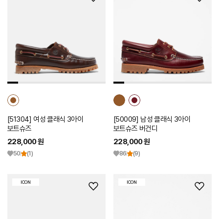
위
위
시
시
리
리
스
스
트
트
추
추
가
가
[51304] 여성 클래식 3아이
[50009] 남성 클래식 3아이
보트슈즈
보트슈즈 버건디
228,000 원
228,000 원
50
(1)
86
(9)
ICON
ICON
위
위
시
시
리
리