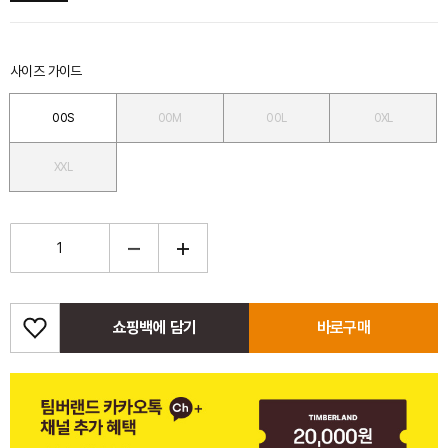
사이즈 가이드
00S
00M
00L
0XL
XXL
쇼핑백에 담기
바로구매