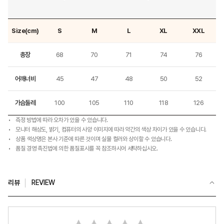
Size(cm)
S
M
L
XL
XXL
총장
68
70
71
74
76
어깨너비
45
47
48
50
52
가슴둘레
100
105
110
118
126
측정 방법에 따라 오차가 있을 수 있습니다.
모니터 해상도, 밝기, 컴퓨터의 사양 이미지에 따라 약간의 색상 차이가 있을 수 있습니다.
상품 색상명은 본사 기준에 따른 것이며 실물 컬러와 상이할 수 있습니다.
품질 경영 촉진법에 의한 품질표시를 꼭 참조하시어 세탁하십시오.
리뷰
REVIEW