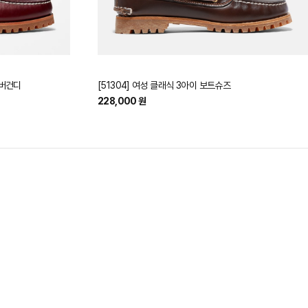
 버건디
[51304] 여성 클래식 3아이 보트슈즈
228,000 원