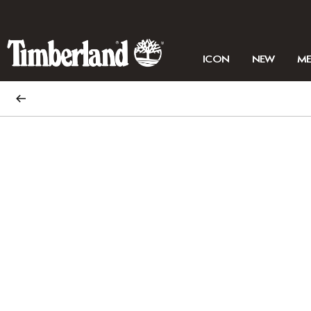
ICON
NEW
M