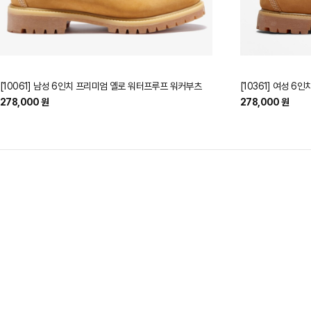
[10061] 남성 6인치 프리미엄 옐로 워터프루프 워커부츠
[10361] 여성 
278,000 원
278,000 원