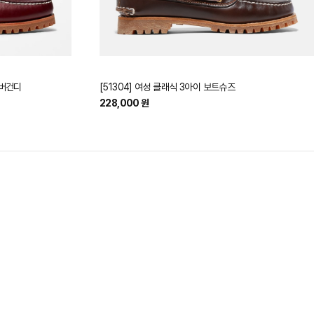
 버건디
[51304] 여성 클래식 3아이 보트슈즈
228,000 원