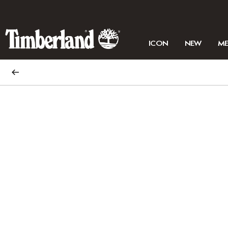
ICON
NEW
M