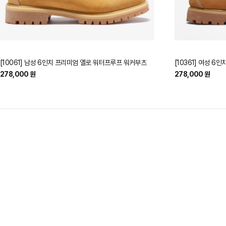
[10061] 남성 6인치 프리미엄 옐로 워터프루프 워커부츠
[10361] 여성 
278,000 원
278,000 원