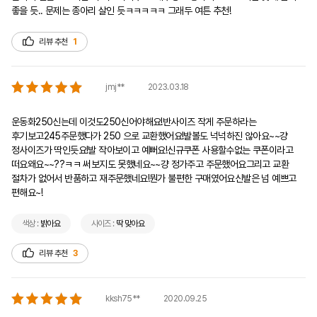
좋을 듯.. 문제는 종아리 살인 듯ㅋㅋㅋㅋㅋ 그래두 여튼 추천!
리뷰 추천
1
2023.03.18
jmj**
운동화250신는데 이것도250신어야해요!반사이즈 작게 주문하라는 
후기보고245주문했다가 250 으로 교환했어요!발볼도 넉넉하진 않아요~~걍 
정사이즈가 딱인듯요!발 작아보이고 예뻐요!신규쿠폰 사용할수없는 쿠폰이라고 
떠요왜요~~??ㅋㅋ 써보지도 못했네요~~걍 정가주고 주문했어요그리고 교환 
절차가 없어서 반품하고 재주문했네요!뭔가 불편한 구매였어요신발은 넘 예쁘고 
편해요~!
색상 :
밝아요
사이즈 :
딱 맞아요
리뷰 추천
3
2020.09.25
kksh75**