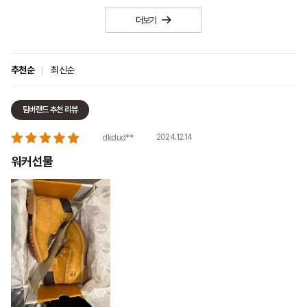
더보기
추천순
최신순
팀버랜드 추천 리뷰
2024.12.14
dkdud**
워커선물