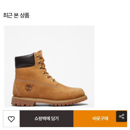
최근 본 상품
쇼핑백에 담기
바로구매
[10361] 여성 6인치 프리미엄 옐로 워터프루프 워커부츠