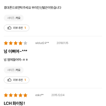
휴대폰으로연락주세요 부러진신발끈이왓습니다
사이즈 :
커요
리뷰 추천
1
2018.11.15
wldud24**
넘 이뻐여~^^*
넘 맘에들어여~ㅎㅎ
사이즈 :
커요
리뷰 추천
1
2015.12.04
esko**
LCH 화이팅!