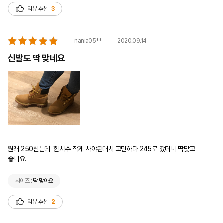
리뷰 추천
3
2020.09.14
nania05**
신발도 딱 맞네요
원래 250신는데  한치수 작게 사야된대서 고민하다 245로 갔더니 딱맞고 
좋네요.
사이즈 :
딱 맞아요
리뷰 추천
2